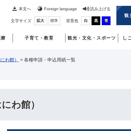
本文へ
Foreign language
読み上げる
観
文字サイズ
拡大
標準
背景色
白
黒
青
医療
子育て・教育
観光・文化・スポーツ
し
はにわ館）
>
各種申請・申込用紙一覧
はにわ館）