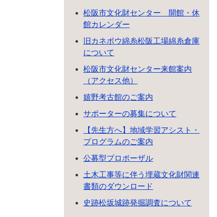
松阪市文化財センター 開館・休
館カレンダー
旧カネボウ綿糸松阪工場綿糸倉庫
について
松阪市文化財センター来館案内
（アクセス他）
嬉野考古館のご案内
サポーターの募集について
【先生方へ】地域学習アシスト・
プログラムのご案内
公募型プロポーザル
土木工事等に伴う埋蔵文化財関連
書類のダウンロード
史跡松坂城跡発掘調査について