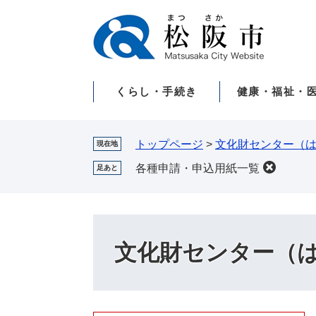
ペ
メ
ー
ニ
ジ
ュ
の
ー
先
を
くらし・手続き
健康・福祉・
頭
飛
で
ば
す。
し
て
トップページ
>
文化財センター（
現在地
本
各種申請・申込用紙一覧
足あと
文
へ
文化財センター（