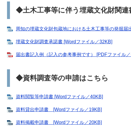
◆土木工事等に伴う埋蔵文化財関連
周知の埋蔵文化財包蔵地における土木工事等の発掘届出書 [
埋蔵文化財調査承諾書 [Wordファイル／32KB]
届出書記入例（記入の参考事例です） [PDFファイル／66
◆資料調査等の申請はこちら
資料閲覧等申請書 [Wordファイル／40KB]
資料貸出申請書 [Wordファイル／19KB]
資料掲載申請書 [Wordファイル／20KB]