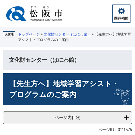
ペ
メ
ー
ニ
ジ
ュ
閲
の
ー
覧
先
を
補
頭
飛
トップページ
>
文化財センター（はにわ館）
>
【先生方へ】地域学習
現在地
助
アシスト・プログラムのご案内
で
ば
す。
し
て
文化財センター（はにわ館）
本
文
へ
本
【先生方へ】地域学習アシスト・
文
プログラムのご案内
ページ内目次
ページID：0111575