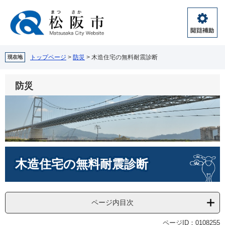
ペ
メ
ー
ニ
ジ
ュ
閲
の
ー
覧
先
を
補
頭
飛
トップページ
>
防災
>
木造住宅の無料耐震診断
現在地
助
で
ば
す。
し
防災
て
本
文
へ
本
木造住宅の無料耐震診断
文
ページ内目次
ページID：0108255