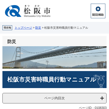
ペ
メ
ー
ニ
ジ
ュ
閲
の
ー
覧
先
を
補
頭
飛
トップページ
>
防災
>
松阪市災害時職員行動マニュアル
現在地
助
で
ば
す。
し
防災
て
本
文
へ
本
松阪市災害時職員行動マニュアル
文
ページ内目次
ページID：0108303