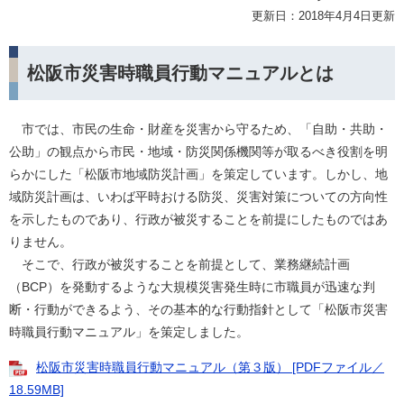
更新日：2018年4月4日更新
松阪市災害時職員行動マニュアルとは
市では、市民の生命・財産を災害から守るため、「自助・共助・
公助」の観点から市民・地域・防災関係機関等が取るべき役割を明
らかにした「松阪市地域防災計画」を策定しています。しかし、地
域防災計画は、いわば平時おける防災、災害対策についての方向性
を示したものであり、行政が被災することを前提にしたものではあ
りません。
そこで、行政が被災することを前提として、業務継続計画
（BCP）を発動するような大規模災害発生時に市職員が迅速な判
断・行動ができるよう、その基本的な行動指針として「松阪市災害
時職員行動マニュアル」を策定しました。
松阪市災害時職員行動マニュアル（第３版） [PDFファイル／
18.59MB]