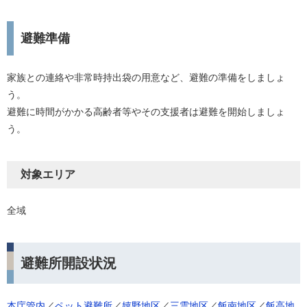
避難準備
家族との連絡や非常時持出袋の用意など、避難の準備をしましょ
う。
避難に時間がかかる高齢者等やその支援者は避難を開始しましょ
う。
対象エリア
全域
避難所開設状況
本庁管内
／
ペット避難所
／​
嬉野地区
／
三雲地区
／
飯南地区
／
飯高地