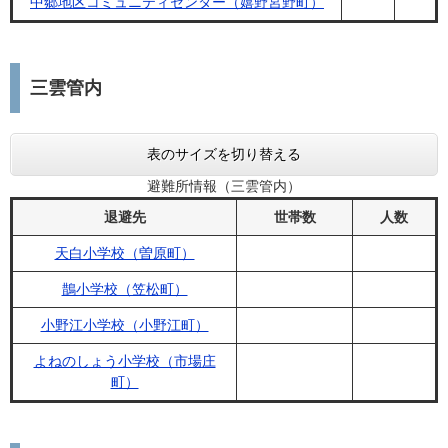
中郷地区コミュニティセンター（嬉野宮野町）
三雲管内
表のサイズを切り替える
避難所情報（三雲管内）
退避先
世帯数
人数
天白小学校（曽原町）
鵲小学校（笠松町）
小野江小学校（小野江町）
よねのしょう小学校（市場庄
町）