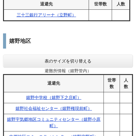
退避先
世帯数
人数
三十三銀行アリーナ（立野町）
嬉野地区
表のサイズを切り替える
避難所情報（嬉野管内）
世帯
人
退避先
数
数
嬉野中学校（嬉野下之庄町）
嬉野社会福祉センター（嬉野権現前町）
嬉野宇気郷地区コミュニティセンター（嬉野小原
町）