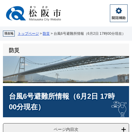
ペ
メ
ー
ニ
ジ
ュ
閲
の
ー
覧
先
を
補
頭
飛
トップページ
>
防災
>
台風6号避難所情報（6月2日 17時00分現在）
現在地
助
で
ば
す。
し
防災
て
本
文
へ
本
台風6号避難所情報（6月2日 17時
文
00分現在）
ページ内目次