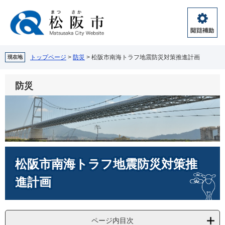
ペ
メ
ー
ニ
ジ
ュ
閲
の
ー
覧
先
を
補
頭
飛
トップページ
>
防災
>
松阪市南海トラフ地震防災対策推進計画
現在地
助
で
ば
す。
し
防災
て
本
文
へ
本
松阪市南海トラフ地震防災対策推
文
進計画
ページ内目次