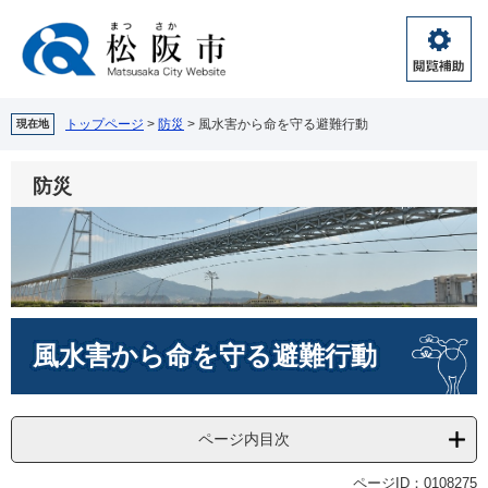
ペ
メ
ー
ニ
ジ
ュ
閲
の
ー
覧
先
を
補
頭
飛
トップページ
>
防災
>
風水害から命を守る避難行動
現在地
助
で
ば
す。
し
防災
て
本
文
へ
本
風水害から命を守る避難行動
文
ページ内目次
ページID：0108275