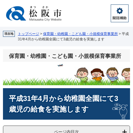
ペ
メ
ー
ニ
ジ
ュ
閲
の
ー
覧
先
を
補
頭
飛
トップページ
>
保育園・幼稚園・こども園・小規模保育事業所
>
平成
現在地
助
31年4月から幼稚園全園にて3歳児の給食を実施します
で
ば
す。
し
て
保育園・幼稚園・こども園・小規模保育事業所
本
文
へ
本
平成31年4月から幼稚園全園にて3
文
歳児の給食を実施します
ページ内目次