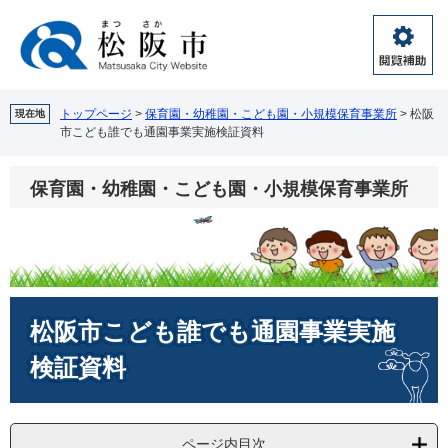
ペ
メ
ー
ニ
ジ
ュ
閲
の
ー
覧
先
を
補
頭
飛
トップページ
>
保育園・幼稚園・こども園・小規模保育事業所
>
松阪
現在地
助
市こども誰でも通園事業実施検証資料
で
ば
す。
し
て
保育園・幼稚園・こども園・小規模保育事業所
本
文
へ
本
松阪市こども誰でも通園事業実施
文
検証資料
ページ内目次