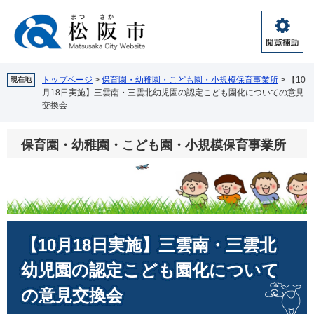
ペ
メ
ー
ニ
ジ
ュ
閲
の
ー
覧
先
を
補
頭
飛
トップページ
>
保育園・幼稚園・こども園・小規模保育事業所
>
【10
現在地
助
月18日実施】三雲南・三雲北幼児園の認定こども園化についての意見
で
ば
交換会
す。
し
て
本
保育園・幼稚園・こども園・小規模保育事業所
文
へ
本
【10月18日実施】三雲南・三雲北
文
幼児園の認定こども園化について
の意見交換会