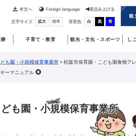
本文へ
Foreign language
読み上げる
観
文字サイズ
拡大
標準
背景色
白
黒
青
医療
子育て・教育
観光・文化・スポーツ
し
こども園・小規模保育事業所
>
松阪市保育園・こども園食物ア
ギーマニュアル
こども園・小規模保育事業所