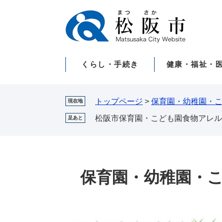
ペ
メ
ー
ニ
ジ
ュ
の
ー
先
を
くらし・手続き
健康・福祉・
頭
飛
で
ば
す。
し
て
トップページ
>
保育園・幼稚園・
現在地
本
松阪市保育園・こども園食物アレル
足あと
文
へ
保育園・幼稚園・