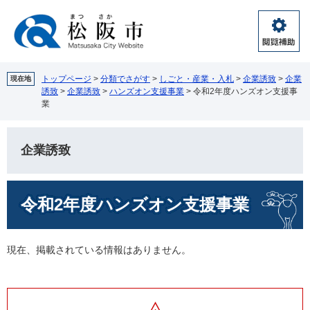
ペ
メ
ー
ニ
ジ
ュ
閲
の
ー
覧
先
を
補
頭
飛
トップページ
>
分類でさがす
>
しごと・産業・入札
>
企業誘致
>
企業
現在地
助
誘致
>
企業誘致
>
ハンズオン支援事業
>
令和2年度ハンズオン支援事
で
ば
業
す。
し
て
本
企業誘致
文
へ
本
令和2年度ハンズオン支援事業
文
現在、掲載されている情報はありません。