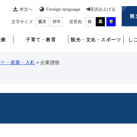
本文へ
Foreign language
読み上げる
観
文字サイズ
拡大
標準
背景色
白
黒
青
医療
子育て・教育
観光・文化・スポーツ
し
ごと・産業・入札
>
企業誘致