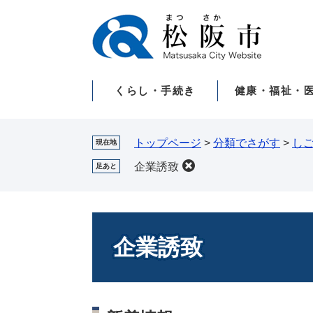
ペ
メ
ー
ニ
ジ
ュ
の
ー
先
を
くらし・手続き
健康・福祉・
頭
飛
で
ば
す。
し
て
トップページ
>
分類でさがす
>
し
現在地
本
企業誘致
足あと
文
へ
本
文
企業誘致