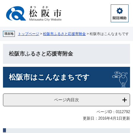
ペ
メ
ー
ニ
ジ
ュ
閲
の
ー
覧
先
を
補
頭
飛
トップページ
>
松阪市ふるさと応援寄附金
>
松阪市はこんなまちです
現在地
助
で
ば
す。
し
て
松阪市ふるさと応援寄附金
本
文
本
へ
松阪市はこんなまちです
文
ページ内目次
ページID：0112792
更新日：2016年4月1日更新