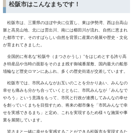
松阪市はこんなまちです！
松阪市は、三重県のほぼ中央に位置し、東は伊勢湾、西は台高山
脈と高見山地、北には雲出川、南には櫛田川が流れ、自然に恵まれ
た都市です。そのすばらしい自然を背景に産業の発展や歴史・文化
が育まれてきました。
全国的に有名な“松阪牛（まつさかうし）”をはじめとする誇り高
き特産品や当時の面影をそのまま残す御城番屋敷、国内最大の船形
埴輪など歴史ロマンにあふれ、多くの歴史街道が交差しています。
松阪市では、市民みんながお互いのことを分かりあい、みんなの
幸せも痛みも分かち合っていくとともに、市民みんなが「みんなで
やろう」という意識をもって、市民と行政が連携してみんなの幸せ
を創っていくまちを目指すため、将来の都市像を「市民みんなで幸
せを実感できるまち」と定め、これを実現するため様々な施策や事
業を展開しています。
皆さまと一緒に幸せを実感することができる松阪市を実現するた