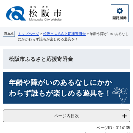
ペ
メ
ー
ニ
ジ
ュ
閲
の
ー
覧
先
を
補
頭
飛
トップページ
>
松阪市ふるさと応援寄附金
>
年齢や障がいのあるなし
現在地
助
にかかわらず誰もが楽しめる遊具を！
で
ば
す。
し
て
松阪市ふるさと応援寄附金
本
文
へ
本
年齢や障がいのあるなしにかか
文
わらず誰もが楽しめる遊具を！
ページ内目次
ページID：0114135