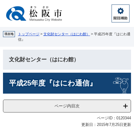
ペ
メ
ー
ニ
ジ
ュ
閲
の
ー
覧
先
を
補
頭
飛
トップページ
>
文化財センター（はにわ館）
>
平成25年度『はにわ通
現在地
助
信』
で
ば
す。
し
て
文化財センター（はにわ館）
本
文
へ
本
平成25年度『はにわ通信』
文
ページ内目次
ページID：0120344
更新日：2015年7月25日更新