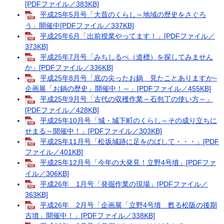
[PDFファイル／383KB]
平成25年5月号「大昔のくらし～地域の歴史をさぐろ
う」開催中[PDFファイル／337KB]
平成25年6月「出前授業やってます！」[PDFファイル／
373KB]
平成25年7月号「みちしるべ（道標）を探してみません
か」[PDFファイル／336KB]
平成25年8月号「底の尖ったお鍋 見たことありますか~
企画展「お鍋の歴史」開催中！～」[PDFファイル／455KB]
平成25年9月号「古代の収穫作業～石包丁の使い方～」
[PDFファイル／428KB]
平成25年10月号「城・城下町のくらし～その成り立ちに
せまる～開催中！」[PDFファイル／303KB]
平成25年11月号「松坂城跡に足をのばして・・・」[PDF
ファイル／401KB]
平成25年12月号「今年の大発見！立野4号墳」[PDFファ
イル／306KB]
平成26年 1月号「発掘作業の現場」[PDFファイル／
363KB]
平成26年 2月号「企画展「立野4号墳 甦る松阪の後期
古墳」開催中！」[PDFファイル／338KB]