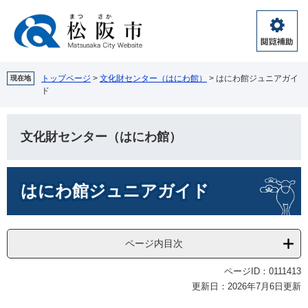
ペ
メ
ー
ニ
ジ
ュ
閲
の
ー
覧
先
を
補
頭
飛
トップページ
>
文化財センター（はにわ館）
>
はにわ館ジュニアガイ
現在地
助
ド
で
ば
す。
し
て
文化財センター（はにわ館）
本
文
へ
本
はにわ館ジュニアガイド
文
ページ内目次
ページID：0111413
更新日：2026年7月6日更新