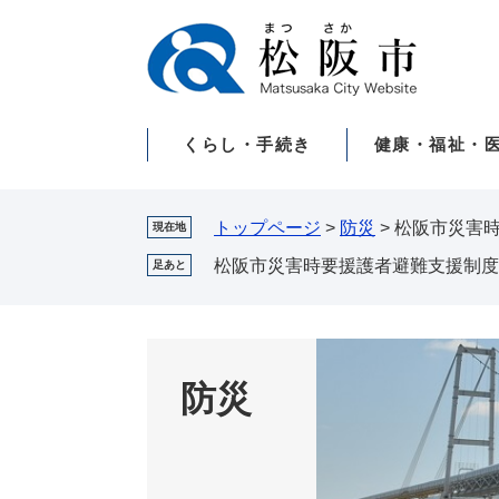
ペ
メ
ー
ニ
ジ
ュ
の
ー
先
を
くらし・手続き
健康・福祉・
頭
飛
で
ば
す。
し
て
トップページ
>
防災
>
松阪市災害
現在地
本
松阪市災害時要援護者避難支援制度
足あと
文
へ
防災