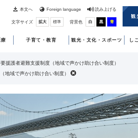
本文へ
Foreign language
読み上げる
観
文字サイズ
拡大
標準
背景色
白
黒
青
医療
子育て・教育
観光・文化・スポーツ
し
時要援護者避難支援制度（地域で声かけ助け合い制度）
（地域で声かけ助け合い制度）