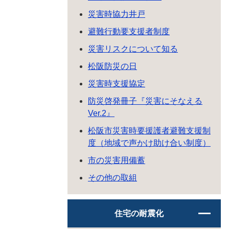
災害時協力井戸
避難行動要支援者制度
災害リスクについて知る
松阪防災の日
災害時支援協定
防災啓発冊子『災害にそなえる
Ver.2』
松阪市災害時要援護者避難支援制
度（地域で声かけ助け合い制度）
市の災害用備蓄
その他の取組
住宅の耐震化