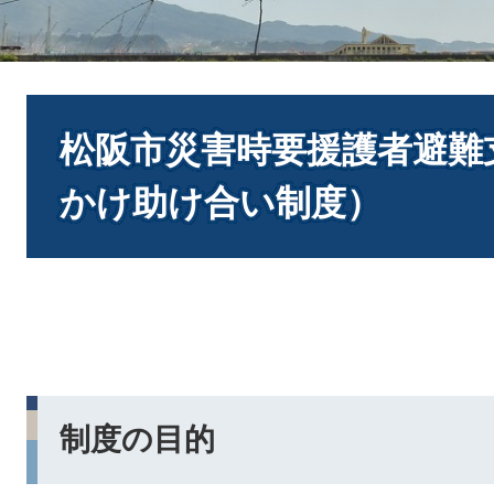
本
文
松阪市災害時要援護者避難
かけ助け合い制度）
制度の目的