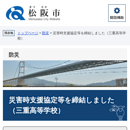
ペ
メ
ー
ニ
ジ
ュ
閲
の
ー
覧
先
を
補
頭
飛
トップページ
>
防災
>
災害時支援協定等を締結しました（三重高等学
現在地
助
校）
で
ば
す。
し
て
防災
本
文
へ
本
災害時支援協定等を締結しました
文
（三重高等学校）