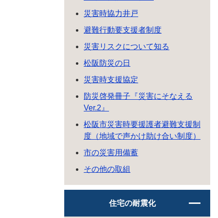
災害時協力井戸
避難行動要支援者制度
災害リスクについて知る
松阪防災の日
災害時支援協定
防災啓発冊子『災害にそなえる
Ver.2』
松阪市災害時要援護者避難支援制
度（地域で声かけ助け合い制度）
市の災害用備蓄
その他の取組
住宅の耐震化