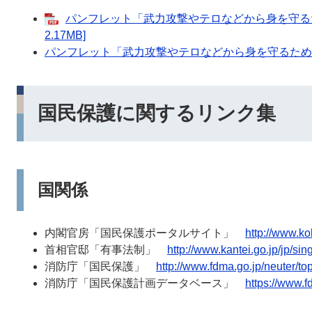
パンフレット「武力攻撃やテロなどから身を守るた
2.17MB]
パンフレット「武力攻撃やテロなどから身を守るため
国民保護に関するリンク集
国関係
内閣官房「国民保護ポータルサイト」
http://www.k
首相官邸「有事法制」
http://www.kantei.go.jp/jp/si
消防庁「国民保護」
http://www.fdma.go.jp/neuter/top
消防庁「国民保護計画データベース」
https://www.