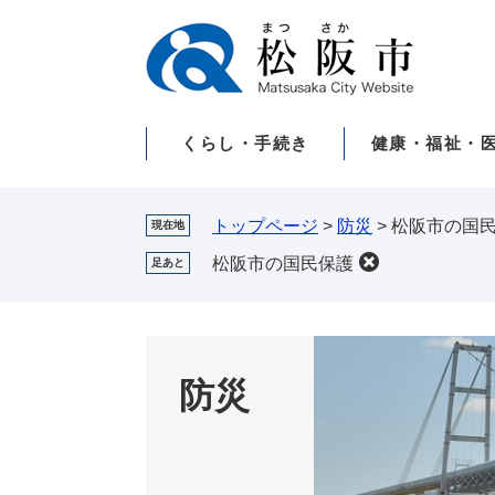
ペ
メ
ー
ニ
ジ
ュ
の
ー
先
を
くらし・手続き
健康・福祉・
頭
飛
で
ば
す。
し
て
トップページ
>
防災
>
松阪市の国
現在地
本
松阪市の国民保護
足あと
文
へ
防災