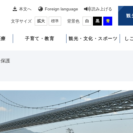
本文へ
Foreign language
読み上げる
観
文字サイズ
拡大
標準
背景色
白
黒
青
医療
子育て・教育
観光・文化・スポーツ
し
民保護