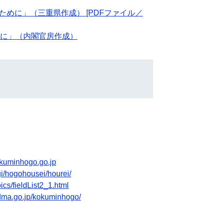
めに」（三重県作成） [PDFファイル／
に」（内閣官房作成）
okuminhogo.go.jp
ngi/hogohousei/hourei/
ics/fieldList2_1.html
fdma.go.jp/kokuminhogo/