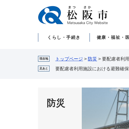
ペ
メ
ー
ニ
ジ
ュ
の
ー
先
を
くらし・手続き
健康・福祉・
頭
飛
で
ば
す。
し
て
トップページ
>
防災
>
要配慮者利
現在地
本
要配慮者利用施設における避難確保
足あと
文
へ
防災