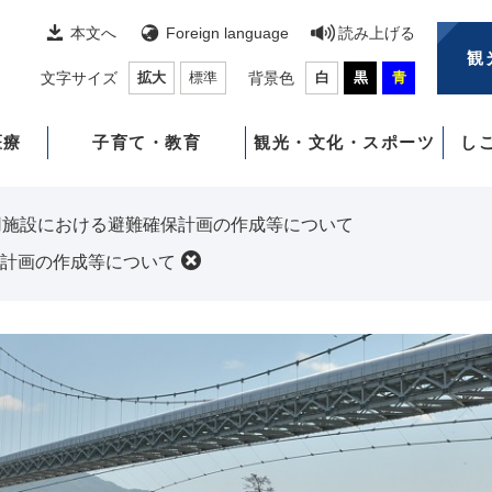
本文へ
Foreign language
読み上げる
観
文字サイズ
拡大
標準
背景色
白
黒
青
医療
子育て・教育
観光・文化・スポーツ
し
用施設における避難確保計画の作成等について
計画の作成等について