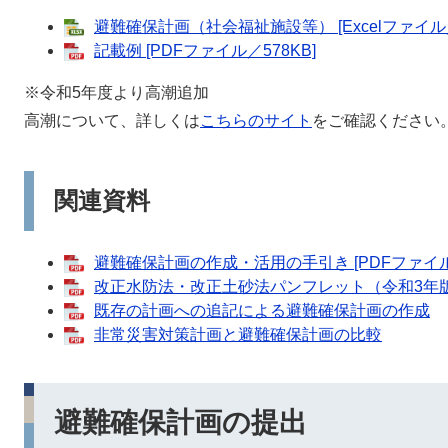
避難確保計画（社会福祉施設等） [Excelファイル／2
記載例 [PDFファイル／578KB]
※令和5年度より高潮追加
高潮について、詳しくは
こちらのサイト
をご確認ください
関連資料
避難確保計画の作成・活用の手引き [PDFファイル／
改正水防法・改正土砂法パンフレット（令和3年
既存の計画への追記による避難確保計画の作成
非常災害対策計画と避難確保計画の比較
避難確保計画の提出