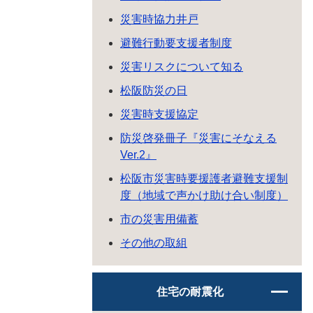
災害時協力井戸
避難行動要支援者制度
災害リスクについて知る
松阪防災の日
災害時支援協定
防災啓発冊子『災害にそなえる
Ver.2』
松阪市災害時要援護者避難支援制
度（地域で声かけ助け合い制度）
市の災害用備蓄
その他の取組
住宅の耐震化