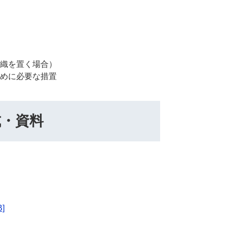
織を置く場合）
めに必要な措置
式・資料
]