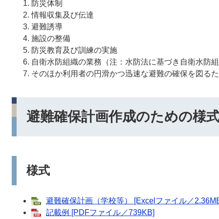
防災体制
情報収集及び伝達
避難誘導
施設の整備
防災教育及び訓練の実施
自衛水防組織の業務（注：水防法に基づき自衛水防組
そのほか利用者の円滑かつ迅速な避難の確保を図るた
避難確保計画作成のための様
様式
避難確保計画（学校等） [Excelファイル／2.36MB
記載例 [PDFファイル／739KB]