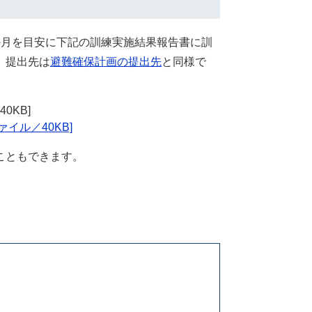
か月を目安に下記の訓練実施結果報告書に訓
。提出先は
避難確保計画の提出先
と同様で
0KB]
イル／40KB]
こともできます。