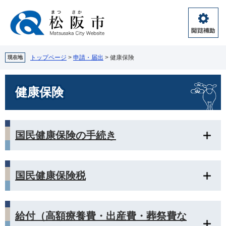
ペ
メ
ー
ニ
ジ
ュ
閲
の
ー
覧
先
を
補
頭
飛
トップページ
>
申請・届出
>
健康保険
現在地
助
で
ば
す。
し
本
健康保険
て
文
本
文
へ
国民健康保険の手続き
国民健康保険税
給付（高額療養費・出産費・葬祭費な