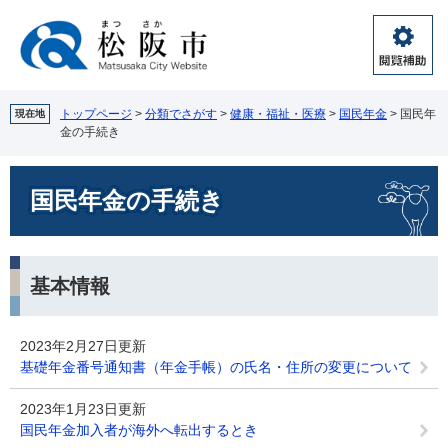
ペ
メ
ー
ニ
ジ
ュ
閲
の
ー
覧
先
を
補
頭
飛
トップページ
>
分類でさがす
>
健康・福祉・医療
>
国民年金
>
国民年
現在地
助
金の手続き
で
ば
す。
し
本
て
国民年金の手続き
文
本
文
へ
基本情報
2023年2月27日更新
基礎年金番号通知書（年金手帳）の氏名・住所の変更について
2023年1月23日更新
国民年金加入者が海外へ転出するとき