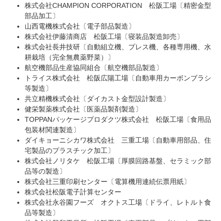
株式会社CHAMPION CORPORATION 松阪工場〔精密金型
部品加工〕
山西電機株式会社〔電子部品製造〕
株式会社伊藤清商店 松阪工場〔寝装品製造卸売〕
株式会社長井技研〔自動組立機、プレス機、各種専用機、水
耕栽培（完全無農薬野菜）〕
航空機部品生産協同組合〔航空機部品製造〕
トライス株式会社 松阪広陽工場〔自動車用カーボンブラシ
等製造〕
共立精機株式会社〔ダイカスト金型設計製造〕
健栄製薬株式会社〔医薬品製剤製造〕
TOPPANパッケージプロダクツ株式会社 松阪工場〔食用品
包装材関連製造〕
ダイキョーニシカワ株式会社 三重工場〔自動車用部品、住
宅製品のプラスチック加工〕
株式会社ノリタケ 松阪工場〔厚膜回路基盤、セラミック部
品等の製造〕
株式会社三重印刷センター〔電算機用連続伝票用紙〕
株式会社松阪電子計算センター
株式会社永谷園フーズ オクトス工場〔ドライ、レトルト食
品等製造〕