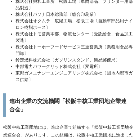
株式会社興和工業所 松阪工場〔車両部品、プリンター用部
品製造〕
株式会社パソナ日本総務部〔総合印刷業〕
株式会社オクムラ 広陽工場、松阪工場〔自動車部品用ナイ
ロン樹脂ホース〕
株式会社トモ営業本部、物流センター〔受託給食、食品加工
製造〕
株式会社トーホーフードサービス三重営業所〔業務用食品専
門卸〕
鈴定燃料株式会社〔ガソリンスタンド、簡易郵便局〕
中部電力パワーグリッド株式会社〔変電所〕
東邦ガスエナジーエンジニアリング株式会社〔団地内都市ガ
ス供給〕
進出企業の交流機関「松阪中核工業団地企業連
合会」
松阪中核工業団地には、進出企業で組織する「松阪中核工業団地企
業連合会」があります。この組織は、松阪中核工業団地に進出した