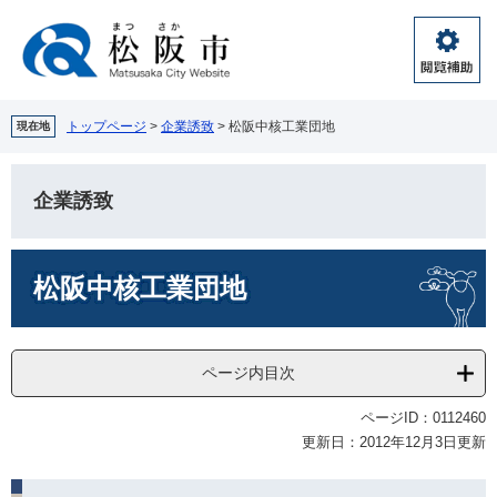
ペ
メ
ー
ニ
ジ
ュ
閲
の
ー
覧
先
を
補
頭
飛
トップページ
>
企業誘致
>
松阪中核工業団地
現在地
助
で
ば
す。
し
て
企業誘致
本
文
本
へ
松阪中核工業団地
文
ページ内目次
ページID：0112460
更新日：2012年12月3日更新