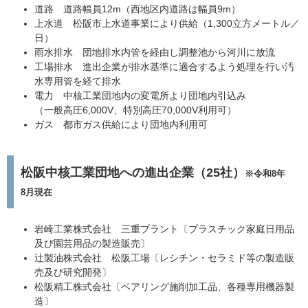
道路 道路幅員12m（西地区内道路は幅員9m）
上水道 松阪市上水道事業により供給（1,300立方メートル／
日）
雨水排水 団地排水内管を経由し調整池から河川に放流
工場排水 進出企業が排水基準に適合するよう処理を行い汚
水専用管を経て排水
電力 中核工業団地内の変電所より団地内引込み
（一般高圧6,000V、特別高圧70,000V利用可）
ガス 都市ガス供給により団地内利用可
松阪中核工業団地への進出企業（25社）
※令和8年
8月現在
岩崎工業株式会社 三重プラント〔プラスチック家庭日用品
及び園芸用品の製造販売〕
辻製油株式会社 松阪工場〔レシチン・セラミド等の製造販
売及び研究開発〕
松阪精工株式会社〔ベアリング施削加工品、各種専用機器製
造〕