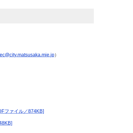
sec@city.matsusaka.mie.jp
）
ファイル／874KB]
8KB]