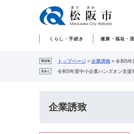
ペ
メ
ー
ニ
ジ
ュ
の
ー
先
を
くらし・手続き
健康・福祉・
頭
飛
で
ば
す。
し
て
トップページ
>
企業誘致
>
令和5
現在地
本
令和5年度中小企業ハンズオン支援
足あと
文
へ
企業誘致