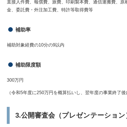
直接人件費、報償費、旅費、印刷製本費、通信運搬費、原
金、委託費・外注加工費、特許等取得費等
補助率
補助対象経費の10分の9以内
補助限度額
300万円
（令和5年度に250万円を概算払いし、翌年度の事業終了
3.公開審査会（プレゼンテーショ