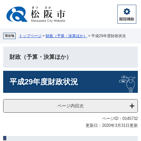
ペ
メ
ー
ニ
ジ
ュ
閲
の
ー
覧
先
を
補
頭
飛
トップページ
>
財政（予算・決算ほか）
>
平成29年度財政状況
現在地
助
で
ば
す。
し
て
財政（予算・決算ほか）
本
文
本
へ
平成29年度財政状況
文
ページ内目次
ページID：0145732
更新日：2020年3月31日更新