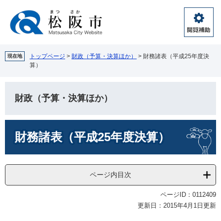
ペ
メ
ー
ニ
ジ
ュ
閲
の
ー
覧
先
を
補
頭
飛
トップページ
>
財政（予算・決算ほか）
>
財務諸表（平成25年度決
現在地
助
算）
で
ば
す。
し
て
財政（予算・決算ほか）
本
文
へ
本
財務諸表（平成25年度決算）
文
ページ内目次
ページID：0112409
更新日：2015年4月1日更新