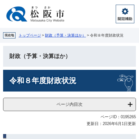
ペ
メ
ー
ニ
ジ
ュ
閲
の
ー
覧
先
を
補
頭
飛
トップページ
>
財政（予算・決算ほか）
>
令和８年度財政状況
現在地
助
で
ば
す。
し
て
財政（予算・決算ほか）
本
文
本
へ
令和８年度財政状況
文
ページ内目次
ページID：0195265
更新日：2026年6月1日更新