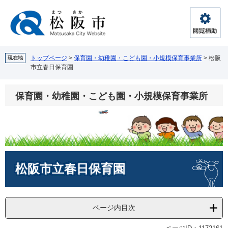
ペ
メ
ー
ニ
ジ
ュ
閲
の
ー
覧
先
を
補
頭
飛
トップページ
>
保育園・幼稚園・こども園・小規模保育事業所
>
松阪
現在地
助
市立春日保育園
で
ば
す。
し
て
保育園・幼稚園・こども園・小規模保育事業所
本
文
へ
本
松阪市立春日保育園
文
ページ内目次