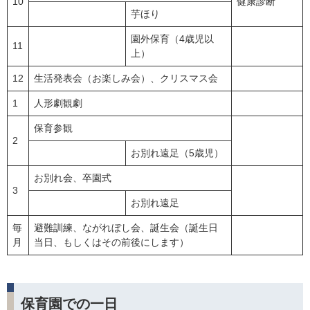
10
健康診断
芋ほり
園外保育（4歳児以
11
上）
12
生活発表会（お楽しみ会）、クリスマス会
1
人形劇観劇
保育参観
2
お別れ遠足（5歳児）
お別れ会、卒園式
3
お別れ遠足
毎
避難訓練、ながれぼし会、誕生会（誕生日
月
当日、もしくはその前後にします）
保育園での一日