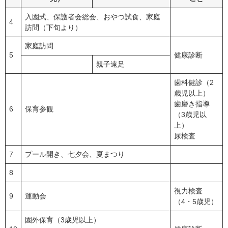
入園式、保護者会総会、おやつ試食、家庭
4
訪問（下旬より）
家庭訪問
5
健康診断
親子遠足
歯科健診（2
歳児以上）
歯磨き指導
6
保育参観
（3歳児以
上）
尿検査
7
プール開き、七夕会、夏まつり
8
視力検査
9
運動会
（4・5歳児）
園外保育（3歳児以上）