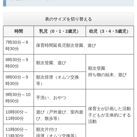
表のサイズを切り替える
時間
乳児（0・1・2歳児）
幼児（3・4・5歳児）
7時30分～8
保育時間延長児順次登園、遊び
時30分
8時30分～9
順次登園、遊び
時00分
順次登園
持ち物の始末、遊び
9時00分～9
順次排泄（オムツ交換
時30分
等）
9時30分～10
手洗い、おやつ
時00分
保育士が計画した活動
10時00分～
遊び（戸外遊び、室内遊
子どもが主体的にする
11時00分
び、散歩等）
活動
11時00分～
順次片付け
11時30分
排泄（オムツ交換等）