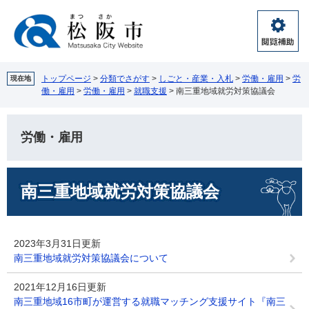
ペ
メ
ー
ニ
ジ
ュ
閲
の
ー
覧
先
を
補
頭
飛
トップページ
>
分類でさがす
>
しごと・産業・入札
>
労働・雇用
>
労
現在地
助
働・雇用
>
労働・雇用
>
就職支援
>
南三重地域就労対策協議会
で
ば
す。
し
て
労働・雇用
本
文
へ
本
南三重地域就労対策協議会
文
2023年3月31日更新
南三重地域就労対策協議会について
2021年12月16日更新
南三重地域16市町が運営する就職マッチング支援サイト『南三