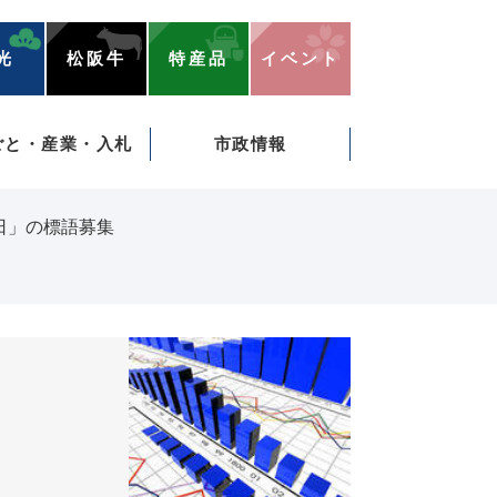
光
松阪牛
特産品
イベント
ごと・産業・入札
市政情報
日」の標語募集