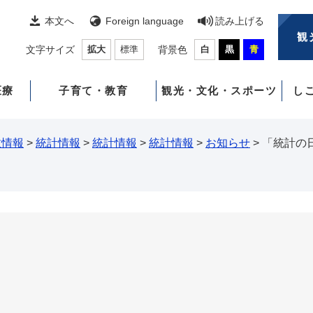
本文へ
Foreign language
読み上げる
観
文字サイズ
拡大
標準
背景色
白
黒
青
医療
子育て・教育
観光・文化・スポーツ
し
政情報
>
統計情報
>
統計情報
>
統計情報
>
お知らせ
>
「統計の