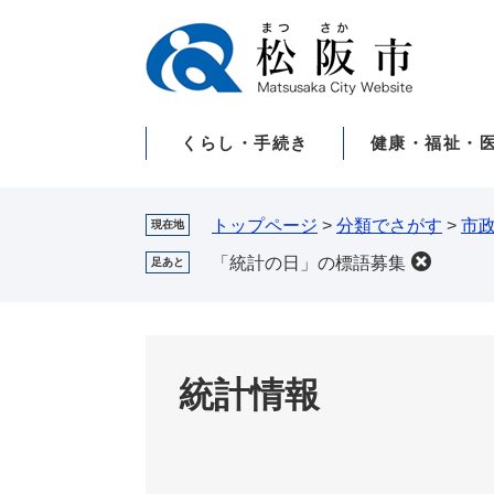
ペ
メ
ー
ニ
ジ
ュ
の
ー
先
を
くらし・手続き
健康・福祉・
頭
飛
で
ば
す。
し
て
トップページ
>
分類でさがす
>
市
現在地
本
「統計の日」の標語募集
足あと
文
へ
統計情報