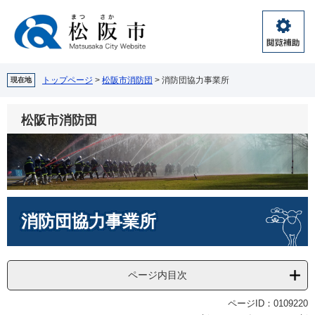
ペ
メ
ー
ニ
ジ
ュ
閲
の
ー
覧
先
を
補
頭
飛
トップページ
>
松阪市消防団
>
消防団協力事業所
現在地
助
で
ば
す。
し
松阪市消防団
て
本
文
へ
本
消防団協力事業所
文
ページ内目次
ページID：0109220