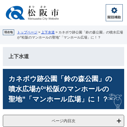
ペ
メ
ー
ニ
ジ
ュ
閲
の
ー
覧
先
を
補
頭
飛
トップページ
>
上下水道
>
カネボウ跡公園「鈴の森公園」の噴水広場
現在地
助
が“松阪のマンホールの聖地”「マンホール広場」に！？
で
ば
す。
し
て
上下水道
本
文
へ
本
カネボウ跡公園「鈴の森公園」の
文
噴水広場が“松阪のマンホールの
聖地”「マンホール広場」に！？
ページ内目次