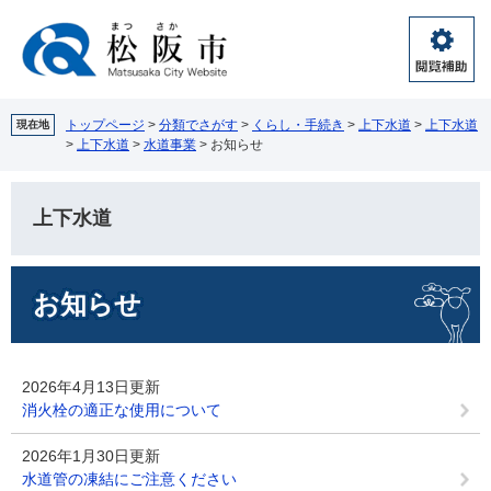
ペ
メ
ー
ニ
ジ
ュ
閲
の
ー
覧
先
を
補
頭
飛
トップページ
>
分類でさがす
>
くらし・手続き
>
上下水道
>
上下水道
現在地
助
>
上下水道
>
水道事業
>
お知らせ
で
ば
す。
し
て
上下水道
本
文
へ
本
お知らせ
文
2026年4月13日更新
消火栓の適正な使用について
2026年1月30日更新
水道管の凍結にご注意ください