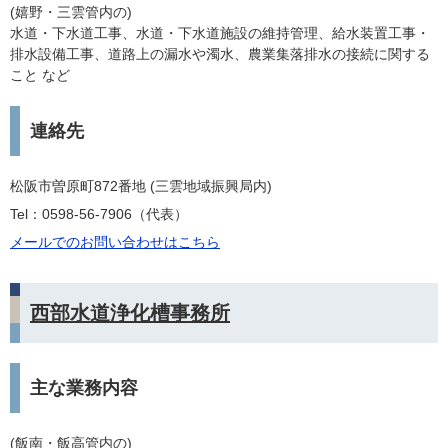
(嬉野・三雲管内の)
水道・下水道工事、水道・下水道施設の維持管理、給水装置工事・
排水設備工事、道路上の漏水や濁水、農業集落排水の接続に関する
こと など
連絡先
松阪市曽原町872番地 (三雲地域振興局内)
Tel：0598-56-7906
代表
メールでのお問い合わせはこちら
西部水道浄化槽事務所
主な業務内容
(飯南・飯高管内の)