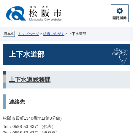
ペ
メ
ー
ニ
ジ
ュ
閲
の
ー
覧
先
を
補
頭
飛
トップページ
>
組織でさがす
>
上下水道部
現在地
助
で
ば
す。
し
本
上下水道部
て
文
本
文
へ
上下水道総務課
連絡先
松阪市殿町1340番地1(第3分館)
Tel：0598-53-4371
代表
Tel：0598-53-4371
総務係