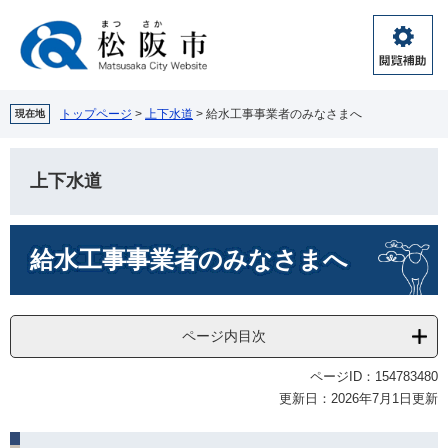
ペ
メ
ー
ニ
ジ
ュ
閲
の
ー
覧
先
を
補
頭
飛
トップページ
>
上下水道
>
給水工事事業者のみなさまへ
現在地
助
で
ば
す。
し
て
上下水道
本
文
本
へ
給水工事事業者のみなさまへ
文
ページ内目次
ページID：154783480
更新日：2026年7月1日更新