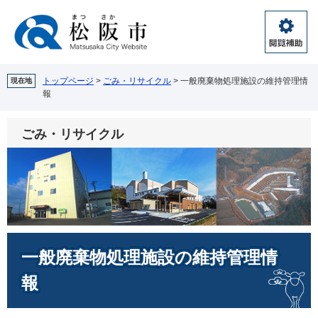
ペ
メ
ー
ニ
ジ
ュ
閲
の
ー
覧
先
を
補
頭
飛
トップページ
>
ごみ・リサイクル
>
一般廃棄物処理施設の維持管理情
現在地
助
報
で
ば
す。
し
て
ごみ・リサイクル
本
文
へ
本
一般廃棄物処理施設の維持管理情
文
報