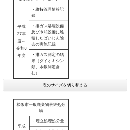
・維持管理情報記
録
・排ガス処理設備
平成
及び冷却設備に堆
27年
積したばいじん除
度～
去の実施記録
令和8
・排ガス測定の結
年度
果（ダイオキシン
類、水銀測定含
む）
表のサイズを切り替える
松阪市一般廃棄物最終処分
場
・埋立処理処分量
平成