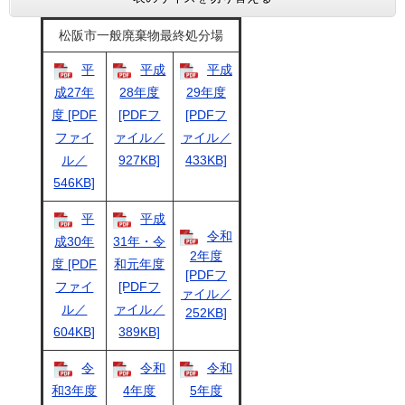
松阪市一般廃棄物最終処分場
平
平成
平成
成27年
28年度
29年度
度 [PDF
[PDFフ
[PDFフ
ファイ
ァイル／
ァイル／
ル／
927KB]
433KB]
546KB]
平
平成
令和
成30年
31年・令
2年度
度 [PDF
和元年度
[PDFフ
ファイ
[PDFフ
ァイル／
ル／
ァイル／
252KB]
604KB]
389KB]
令
令和
令和
和3年度
4年度
5年度