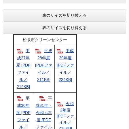
表のサイズを切り替える
表のサイズを切り替える
松阪市クリーンセンター
平
平成
平成
成27年
28年度
29年度
度 [PDF
[PDFファ
[PDFファ
ファイ
イル／
イル／
ル／
211KB]
224KB]
212KB]
平
平
令和
成30年
成31年・
2年度
度 [PDF
令和元年
[PDFファ
ファイ
度 [PDF
イル／
ル／
ファイル
216KB]