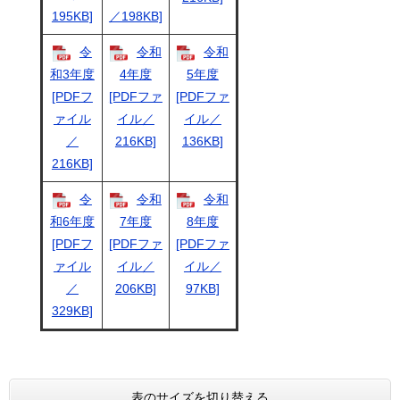
195KB]
／198KB]
令
令和
令和
和3年度
4年度
5年度
[PDFフ
[PDFファ
[PDFファ
ァイル
イル／
イル／
／
216KB]
136KB]
216KB]
令
令和
令和
和6年度
7年度
8年度
[PDFフ
[PDFファ
[PDFファ
ァイル
イル／
イル／
／
206KB]
97KB]
329KB]
表のサイズを切り替える