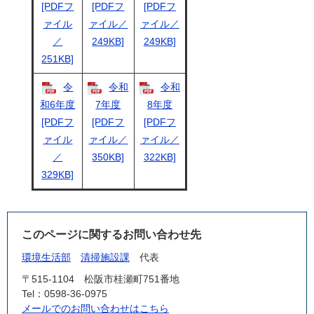
[PDFフ
[PDFフ
[PDFフ
ァイル
ァイル／
ァイル／
／
249KB]
249KB]
251KB]
令
令和
令和
和6年度
7年度
8年度
[PDFフ
[PDFフ
[PDFフ
ァイル
ァイル／
ァイル／
／
350KB]
322KB]
329KB]
このページに関するお問い合わせ先
環境生活部
清掃施設課
代表
〒515-1104
松阪市桂瀬町751番地
Tel：0598-36-0975
メールでのお問い合わせはこちら