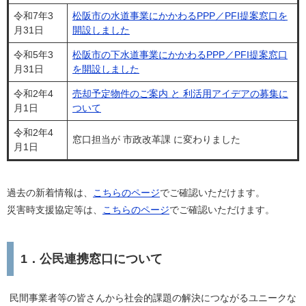
令和7年3
松阪市の水道事業にかかわるPPP／PFI提案窓口を
月31日
開設しました
令和5年3
松阪市の下水道事業にかかわるPPP／PFI提案窓口​
月31日
を開設しました
令和2年4
売却予定物件のご案内 と 利活用アイデアの募集に
月1日
ついて
令和2年4
窓口担当が 市政改革課 に変わりました
月1日
過去の新着情報は、
こちらのページ
でご確認いただけます。
災害時支援協定等は、
こちらのページ
でご確認いただけます。
1．公民連携窓口について
民間事業者等の皆さんから社会的課題の解決につながるユニークな