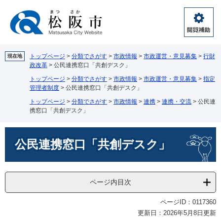
ペ
メ
ー
ニ
ジ
ュ
閲
の
ー
覧
先
を
補
頭
飛
トップページ
>
分類でさがす
>
市政情報
>
市政運営・意見募集
>
行財
現在地
助
政改革
>
公民連携窓口「共創デスク」
で
ば
す。
し
トップページ
>
分類でさがす
>
市政情報
>
市政運営・意見募集
>
指定
て
管理者制度
>
公民連携窓口「共創デスク」
本
トップページ
>
分類でさがす
>
市政情報
>
連携
>
連携・交流
>
公民連
文
携窓口「共創デスク」
へ
本
公民連携窓口「共創デスク」
文
ページ内目次
ページID：0117360
更新日：2026年5月8日更新