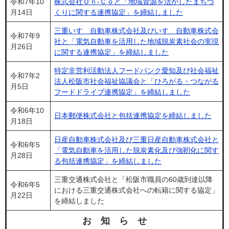
令和7年10
株式会社Ｏｎ-Ｃｏと「地域資源を活かしたまちづ
月14日
くりに関する連携協定」を締結しました
三重いすゞ自動車株式会社及びいすゞ自動車株式会
令和7年9
社と「電気自動車を活用した地域脱炭素社会の実現
月26日
に関する連携協定」を締結しました
特定非営利活動法人​フードバンク愛知及び社会福祉
令和7年2
法人松阪市社会福祉協議会と「ひろがる・つながる
月5日
フードドライブ連携協定」を締結しました
令和6年10
日本郵便株式会社と包括連携協定を締結しました
月18日
日産自動車株式会社及び三重日産自動車株式会社と
令和6年5
「電気自動車を活用した脱炭素化及び強靭化に関す
月28日
る包括連携協定」を締結しました
三重交通株式会社と「松阪市職員の60歳到達以降
令和6年5
における三重交通株式会社への転籍に関する協定」
月22日
を締結しました
お 知 ら せ