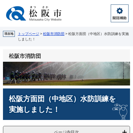
ペ
メ
ー
ニ
ジ
ュ
閲
の
ー
覧
先
を
補
頭
飛
トップページ
>
松阪市消防団
>
松阪方面団（中地区）水防訓練を実施
現在地
助
しました！
で
ば
す。
し
て
松阪市消防団
本
文
へ
本
松阪方面団（中地区）水防訓練を
文
実施しました！
ページ内目次