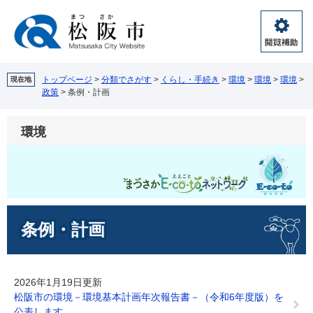
ペ
メ
ー
ニ
ジ
ュ
閲
の
ー
覧
先
を
補
頭
飛
トップページ
>
分類でさがす
>
くらし・手続き
>
環境
>
環境
>
環境
>
現在地
助
政策
>
条例・計画
で
ば
す。
し
て
環境
本
文
へ
本
条例・計画
文
2026年1月19日更新
松阪市の環境－環境基本計画年次報告書－（令和6年度版）を
公表します。