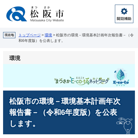
ペ
メ
ー
ニ
ジ
ュ
閲
の
ー
覧
先
を
補
頭
飛
トップページ
>
環境
>
松阪市の環境－環境基本計画年次報告書－（令
現在地
助
和6年度版）を公表します。
で
ば
す。
し
て
環境
本
文
へ
本
松阪市の環境－環境基本計画年次
文
報告書－（令和6年度版）を公表
します。