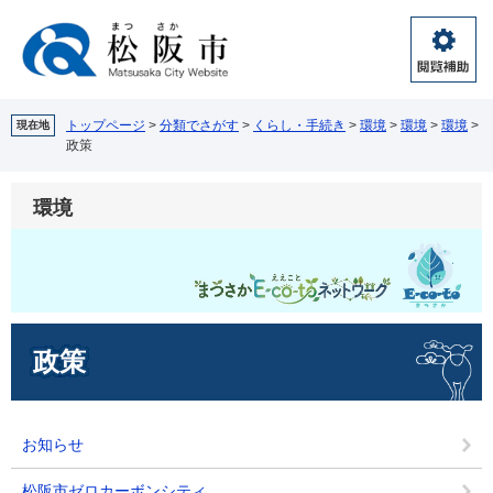
ペ
メ
ー
ニ
ジ
ュ
閲
の
ー
覧
先
を
補
頭
飛
トップページ
>
分類でさがす
>
くらし・手続き
>
環境
>
環境
>
環境
>
現在地
助
政策
で
ば
す。
し
て
環境
本
文
へ
本
政策
文
お知らせ
松阪市ゼロカーボンシティ