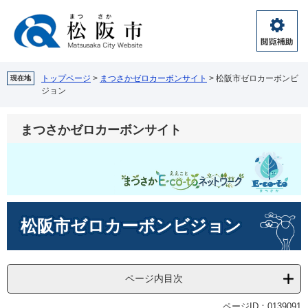
ペ
メ
ー
ニ
ジ
ュ
閲
の
ー
覧
先
を
補
頭
飛
トップページ
>
まつさかゼロカーボンサイト
>
松阪市ゼロカーボンビ
現在地
助
ジョン
で
ば
す。
し
て
まつさかゼロカーボンサイト
本
文
へ
本
松阪市ゼロカーボンビジョン
文
ページ内目次
ページID：0139091