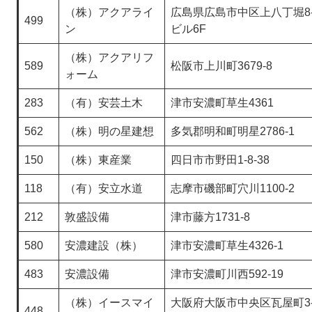
（株）アクアライ
広島県広島市中区上八丁堀8
499
ン
ビル6F
（株）アクアリフ
589
松阪市上川町3679-8
ォーム
283
（有）安芸土木
津市安濃町草生4361
562
（株）明の星建想
多気郡明和町明星2786-1
150
（株）東産業
四日市市野田1-8-38
118
（有）安立水道
志摩市磯部町穴川1100-2
212
敦盛設備
津市藤方1731-8
580
安濃建設（株）
津市安濃町草生4326-1
483
安濃設備
津市安濃町川西592-19
（株）イースマイ
大阪府大阪市中央区瓦屋町3-
448