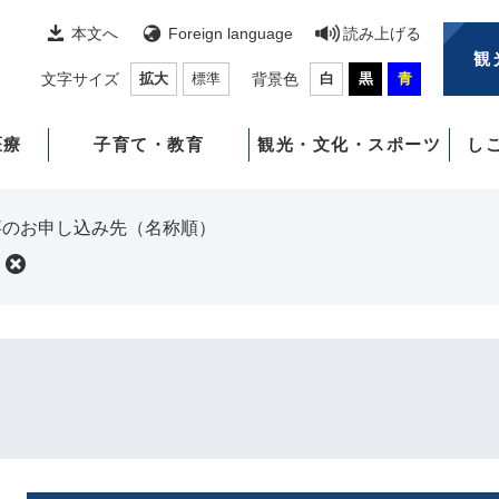
本文へ
Foreign language
読み上げる
観
文字サイズ
拡大
標準
背景色
白
黒
青
医療
子育て・教育
観光・文化・スポーツ
し
事のお申し込み先（名称順）