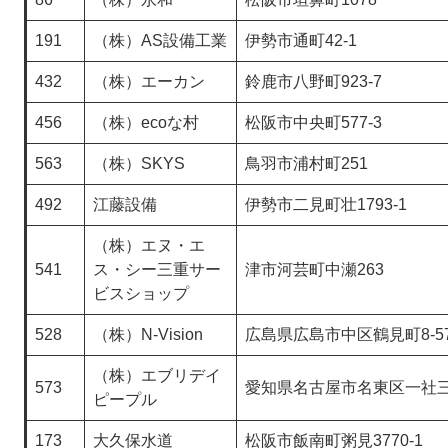
191
（株）AS設備工業
伊勢市通町42-1
432
（株）エーカン
鈴鹿市八野町923-7
456
（株）ecoな村
松阪市中央町577-3
563
（株）SKYS
鳥羽市浦村町251
492
江藤設備
伊勢市二見町壮1793-1
（株）エヌ・エ
541
ス・シー三重サー
津市河芸町中瀬263
ビスショップ
528
（株）N-Vision
広島県広島市中区鶴見町8-5
（株）エブリデイ
573
愛知県名古屋市名東区一社三
ピープル
173
大久保水道
松阪市飯南町粥見3770-1