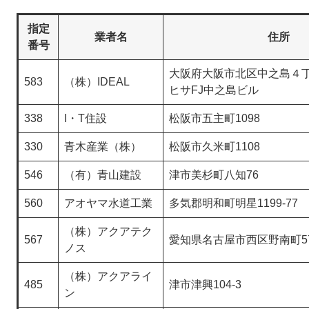
指定
業者名
住所
番号
大阪府大阪市北区中之島４丁目
583
（株）IDEAL
ヒサFJ中之島ビル
338
I・T住設
松阪市五主町1098
330
青木産業（株）
松阪市久米町1108
546
（有）青山建設
津市美杉町八知76
560
アオヤマ水道工業
多気郡明和町明星1199-77
（株）アクアテク
567
愛知県名古屋市西区野南町5
ノス
（株）アクアライ
485
津市津興104-3
ン