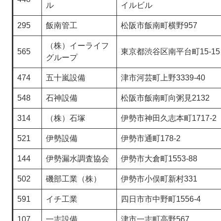
ル
イルビル
295
飯南管工
松阪市飯南町横野957
（株）イーライフ
565
東京都渋谷区南平台町15-15
グループ
474
五十嵐設備
津市河芸町上野3339-40
548
石神設備
松阪市飯南町向粥見2132
314
（株）石塚
伊勢市神田久志本町1717-2
521
伊勢設備
伊勢市通町178-2
144
伊勢漏水調査協会
伊勢市大倉町1553-88
502
磯部工業（株）
伊勢市小俣町新村331
591
イチ工業
四日市市中野町1556-4
107
一志設備
津市一志町高野567