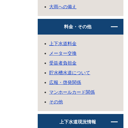
大雨への備え
料金・その他
上下水道料金
メーター交換
受益者負担金
貯水槽水道について
広報・啓発関係
マンホールカード関係
その他
上下水道現況情報