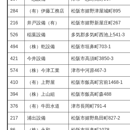
284
（有）伊藤工務店
松阪市嬉野津屋城町895
216
井戸設備（有）
松阪市嬉野新屋庄町267
526
稲葉設備
多気郡多気町西池上541-3
494
（株）乾設備
松阪市垣鼻町703-1
421
今井設備
松阪市高須町3850-3
574
（株）今津工業
津市中河原467-3
410
（有）上野屋
松阪市飯高町宮前1468-1
394
（株）上山組
松阪市飯高町森488
376
（有）牛田水道
津市長岡町791-4
217
浦出設備
松阪市嬉野島田町827-2
86
（株）永和
松阪市垣鼻町1078