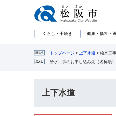
ペ
メ
ー
ニ
ジ
ュ
の
ー
先
を
くらし・手続き
健康・福祉・
頭
飛
で
ば
す。
し
て
トップページ
>
上下水道
>
給水工
現在地
本
給水工事のお申し込み先（名称順）
足あと
文
へ
上下水道