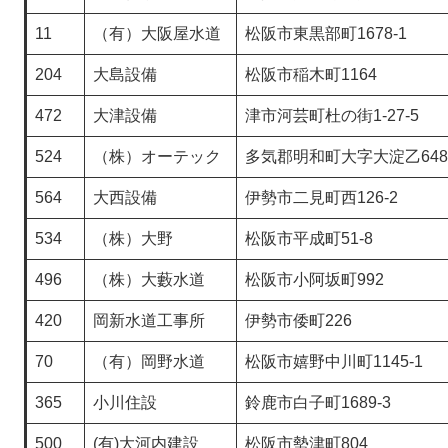
11
（有）大阪屋水道
松阪市東黒部町1678-1
204
大島設備
松阪市稲木町1164
472
大津設備
津市河芸町杜の街1-27-5
524
（株）オーテック
多気郡明和町大字大淀乙648
564
大西設備
伊勢市二見町西126-2
534
（株）大野
松阪市平成町51-8
496
（株）大藪水道
松阪市小阿坂町992
420
岡新水道工事所
伊勢市倭町226
70
（有）岡野水道
松阪市嬉野中川町1145-1
365
小川住設
鈴鹿市白子町1689-3
500
(有)大河内建設
松阪市勢津町804