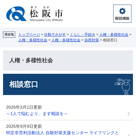
ペ
メ
ー
ニ
ジ
ュ
閲
の
ー
覧
先
を
補
頭
飛
トップページ
>
分類でさがす
>
くらし・手続き
>
人権・多様性社会
>
現在地
助
人権・多様性社会
>
人権・多様性社会
>
自死対策
>
相談窓口
で
ば
す。
し
て
人権・多様性社会
本
文
へ
本
相談窓口
文
2026年3月1日更新
～1人で悩むより、まず相談を～
2025年9月9日更新
特定非営利活動法人 自殺対策支援センター ライフリンクと