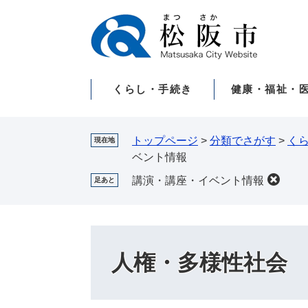
ペ
メ
ー
ニ
ジ
ュ
の
ー
先
を
くらし・手続き
健康・福祉・
頭
飛
で
ば
す。
し
て
トップページ
>
分類でさがす
>
く
現在地
本
ベント情報
文
講演・講座・イベント情報
足あと
へ
人権・多様性社会