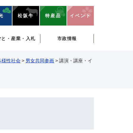
光
松阪牛
特産品
イベント
ごと・産業・入札
市政情報
多様性社会
>
男女共同参画
>
講演・講座・イ