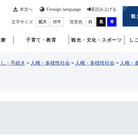
本文へ
Foreign language
読み上げる
観
文字サイズ
拡大
標準
背景色
白
黒
青
医療
子育て・教育
観光・文化・スポーツ
し
らし・手続き
>
人権・多様性社会
>
人権・多様性社会
>
人権・