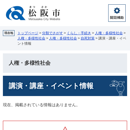
ペ
メ
ー
ニ
ジ
ュ
閲
の
ー
覧
先
を
補
頭
飛
トップページ
>
分類でさがす
>
くらし・手続き
>
人権・多様性社会
>
現在地
助
人権・多様性社会
>
人権・多様性社会
>
自死対策
>
講演・講座・イベ
で
ば
ント情報
す。
し
て
本
人権・多様性社会
文
へ
本
講演・講座・イベント情報
文
現在、掲載されている情報はありません。