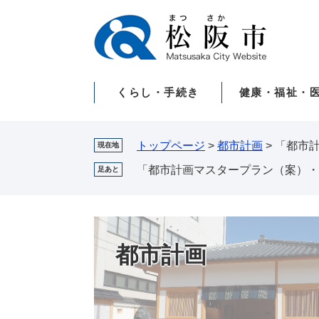
ペ
メ
ー
ニ
ジ
ュ
の
ー
先
を
くらし・手続き
健康・福祉・
頭
飛
で
ば
す。
し
て
トップページ
>
都市計画
>
「都市
現在地
本
「都市計画マスタープラン（案）・
足あと
文
へ
都市計画