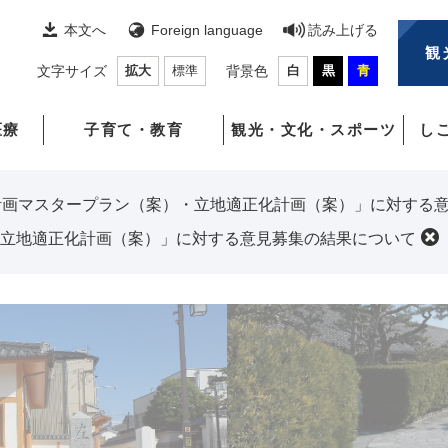
本文へ
Foreign language
読み上げる
観
文字サイズ
拡大
標準
背景色
白
黒
青
医療
子育て・教育
観光・文化・スポーツ
し
計画マスタープラン（案）・立地適正化計画（案）」に対する
立地適正化計画（案）」に対する意見募集の結果について