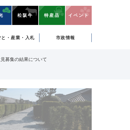
光
松阪牛
特産品
イベント
ごと・産業・入札
市政情報
意見募集の結果について