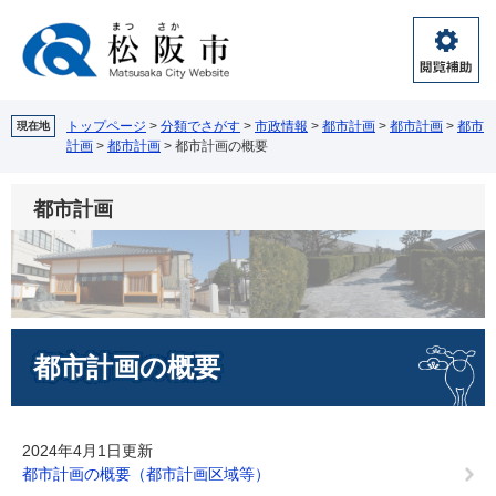
ペ
メ
ー
ニ
ジ
ュ
閲
の
ー
覧
先
を
補
頭
飛
トップページ
>
分類でさがす
>
市政情報
>
都市計画
>
都市計画
>
都市
現在地
助
計画
>
都市計画
>
都市計画の概要
で
ば
す。
し
て
都市計画
本
文
へ
本
都市計画の概要
文
2024年4月1日更新
都市計画の概要（都市計画区域等）