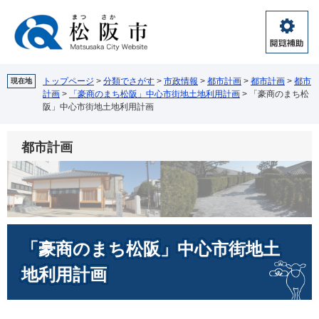
ペ
メ
ー
ニ
ジ
ュ
閲
の
ー
覧
先
を
補
頭
飛
トップページ
>
分類でさがす
>
市政情報
>
都市計画
>
都市計画
>
都市
現在地
助
計画
>
「豪商のまち松阪」中心市街地土地利用計画
>
「豪商のまち松
で
ば
阪」中心市街地土地利用計画
す。
し
て
本
都市計画
文
へ
本
「豪商のまち松阪」中心市街地土
文
地利用計画