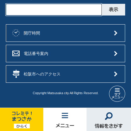
開庁時間
電話番号案内
松阪市へのアクセス
Copyright Matsusaka city All Rights Reserved.
都
市
計
画
メ
コ
メ
情
ニ
レ
ニ
報